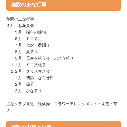
施設の主な行事
年間の主な行事
４月 お花見会
５月 端午の節句
６月 ミニ遠足
７月 七夕・盆踊り
８月 夏祭り
９月 長寿を祝う会・ぶどう狩り
１１月 ミニ文化祭
１２月 クリスマス会
１月 初詣・ならせ餅
２月 節分
３月 ひな祭り
主なクラブ書道・軽体操・フラワーアレンジメント・園芸・茶
道