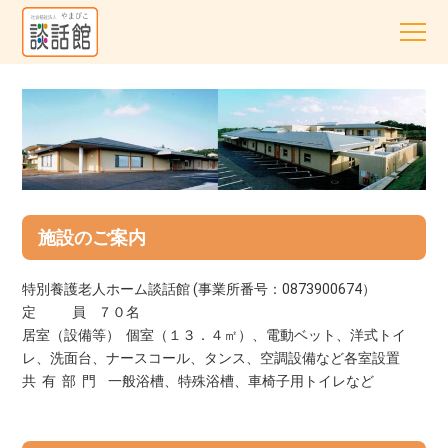
施設のご案内
特別養護老人ホーム談話館 (事業所番号：0873900674）
定 員 ７０名
居室（設備等） 個室（１３．４㎡）、電動ベット、洋式トイ
レ、洗面台、ナースコール、タンス、空調設備など各室設置
共 有 部 門 一般浴槽、特殊浴槽、車椅子用トイレなど