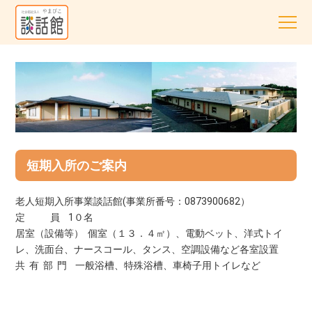
短期入所のご案内
老人短期入所事業談話館(事業所番号：0873900682）
定 員 1０名
居室（設備等） 個室（１３．４㎡）、電動ベット、洋式トイ
レ、洗面台、ナースコール、タンス、空調設備など各室設置
共 有 部 門 一般浴槽、特殊浴槽、車椅子用トイレなど